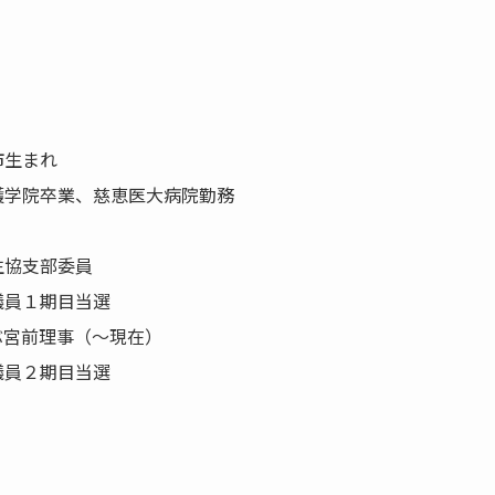
市生まれ
護学院卒業、慈恵医大病院勤務
生協支部委員
議員１期目当選
ぶ宮前理事（～現在）
議員２期目当選