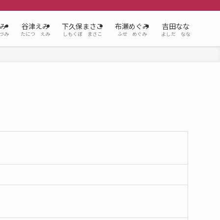
み
谷津えみ
下久保まさこ
布瀬めぐみ
吉田なな
づみ
たにつ えみ
しもくぼ まさこ
ふせ めぐみ
よしだ なな